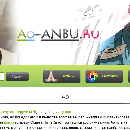
Ао
й
Мизукаге Теруми Мей
, владелец
Бьякугана
.
ьюга, Ао победил его и
в качестве трофея забрал Бьякуган
, имплантировав 
ан
Данзо
во время Совета Пяти Каге. Пустившись вдогонку за ним, Ао чуть не
не Ао выступает в качестве лидера сенсорного отряда, ведь он наиболее оп