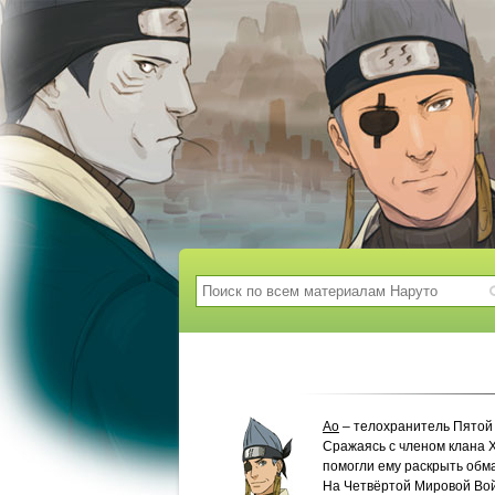
Ао
– телохранитель Пято
Сражаясь с членом клана Х
помогли ему раскрыть обм
На Четвёртой Мировой Вой